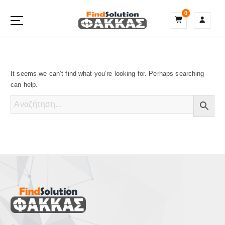
S
0
k
i
p
t
o
c
It seems we can’t find what you’re looking for. Perhaps searching
o
can help.
n
t
e
n
t