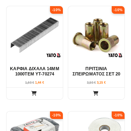
-10%
-10%
ΚΑΡΦΙΑ ΔΙΧΑΛΑ 14ΜΜ
ΠΡΙΤΣΙΝΙΑ
1000ΤΕΜ YT-70274
ΣΠΕΙΡΩΜΑΤΟΣ ΣΕΤ 20
ΤΜΧ Μ10 YT-36475
1,60
€
1,44
€
3,50
€
3,15
€
-10%
-10%