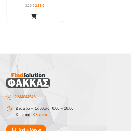
3,20
€
2,88
€
2244044548
Δέυτερα – Σάββατο: 8:00 – 18:00,
Κυριακή:
Κλειστά
Get a Quote