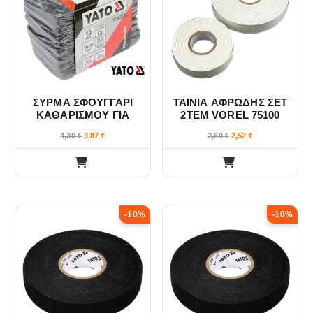
ΣΥΡΜΑ ΣΦΟΥΓΓΑΡΙ
ΤΑΙΝΙΑ ΑΦΡΩΔΗΣ ΣΕΤ
ΚΑΘΑΡΙΣΜΟΥ ΓΙΑ
2ΤΕΜ VOREL 75100
ΣΩΛΗΝΕΣ 75Χ130 YT-
4,30
€
3,87
€
2,80
€
2,52
€
63740
-10%
-10%