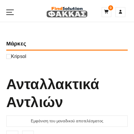
S
0
k
i
p
t
o
Μάρκες
c
o
n
Kripsol
t
e
n
Ανταλλακτικά
t
Αντλιών
Εμφάνιση του μοναδικού αποτελέσματος