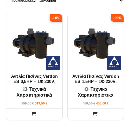
i
s
-10%
-10%
d
t
v
v
i
i
e
e
w
w
Αντλία Πισίνας Verdon
Αντλία Πισίνας Verdon
ES 0,5HP – 1Φ 230V,
ES 1.5HP – 1Φ 230V,
430W, 9m3/h Astral Pool
1100W, 20.5m3/h Astral
Τεχνικά
Τεχνικά
Pool
Χαρακτηριστικά
Χαρακτηριστικά
355,00
€
319,50
€
450,00
€
405,00
€