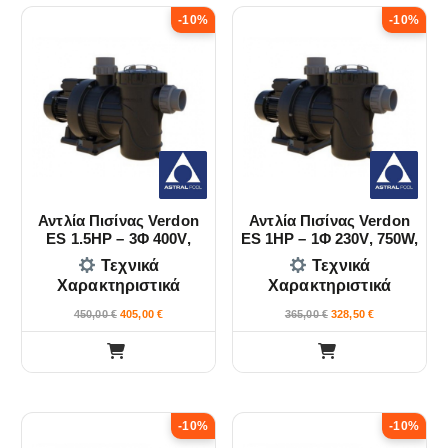
-10%
-10%
Αντλία Πισίνας Verdon
Αντλία Πισίνας Verdon
ES 1.5HP – 3Φ 400V,
ES 1HP – 1Φ 230V, 750W,
1100W, 20.5m3/h Astral
15.5m3/h Astral Pool
Τεχνικά
Τεχνικά
Pool
Χαρακτηριστικά
Χαρακτηριστικά
450,00
€
405,00
€
365,00
€
328,50
€
-10%
-10%