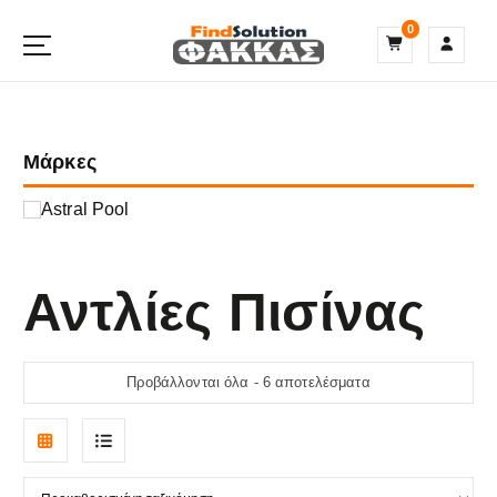
S
0
k
i
p
t
o
Μάρκες
c
o
n
Astral Pool
t
e
n
Αντλίες Πισίνας
t
Προβάλλονται όλα - 6 αποτελέσματα
G
L
r
i