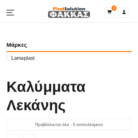
S
0
k
i
p
t
o
Μάρκες
c
o
n
Lamaplast
t
e
n
Καλύμματα
t
Λεκάνης
Προβάλλονται όλα - 5 αποτελέσματα