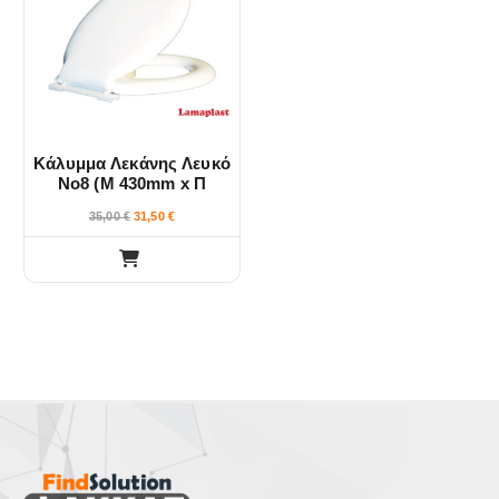
Κάλυμμα Λεκάνης Λευκό
Νο8 (Μ 430mm x Π
366mm) Lamaplast
35,00
€
31,50
€