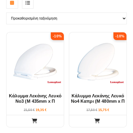
G
L
r
i
i
s
-10%
-10%
d
t
v
v
i
i
e
e
w
w
Κάλυμμα Λεκάνης Λευκό
Κάλυμμα Λεκάνης Λευκό
Νο3 (Μ 435mm x Π
Νο4 Καπρι (Μ 480mm x Π
360mm) Lamaplast
350mm) Lamaplast
21,50
€
19,35
€
17,50
€
15,75
€