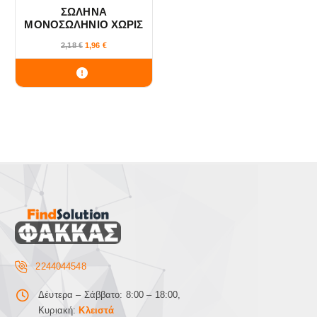
ΣΩΛΗΝΑ
ΜΟΝΟΣΩΛΗΝΙΟ ΧΩΡΙΣ
ΣΠΙΡΑΛ PE-RT Φ32/3
2,18
€
1,96
€
ΖΕΣΤΟΥ-ΚΡΥΟΥ
OCTATHERM (50μ)
2244044548
Δέυτερα – Σάββατο: 8:00 – 18:00,
Κυριακή:
Κλειστά