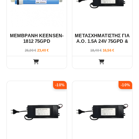
ΜΕΜΒΡΑΝΗ KEENSEN-
ΜΕΤΑΣΧΗΜΑΤΙΣΤΗΣ ΓΙΑ
1812 75GPD
Α.Ο. 1.5Α 24V 75GPD &
100GPD
26,00
€
23,40
€
18,40
€
16,56
€
-10%
-10%