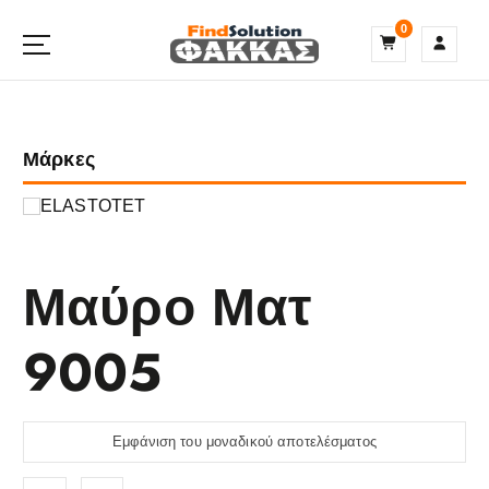
S
0
k
i
p
t
o
Μάρκες
c
o
n
ELASTOTET
t
e
n
Μαύρο Ματ
t
9005
Εμφάνιση του μοναδικού αποτελέσματος