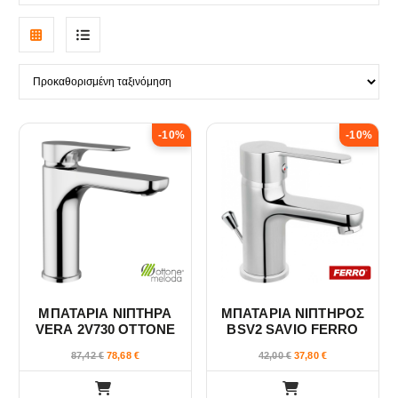
G
L
r
i
i
s
-10%
-10%
d
t
v
v
i
i
e
e
w
w
ΜΠΑΤΑΡΙΑ ΝΙΠΤΗΡΑ
ΜΠΑΤΑΡΙΑ ΝΙΠΤΗΡΟΣ
VERA 2V730 OTTONE
BSV2 SAVIO FERRO
MELODA
87,42
€
78,68
€
42,00
€
37,80
€