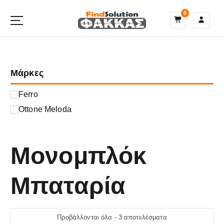
S
0
k
i
p
t
o
Μάρκες
c
o
n
Ferro
t
Ottone Meloda
e
n
t
Μονομπλόκ
Μπαταρία
Προβάλλονται όλα - 3 αποτελέσματα