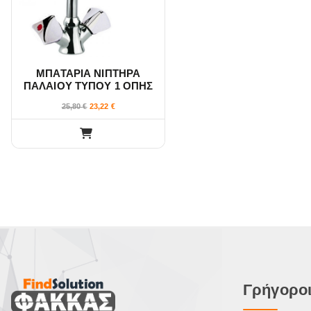
v
v
i
i
e
e
ΜΠΑΤΑΡΙΑ ΝΙΠΤΗΡΑ
ΠΑΛΑΙΟΥ ΤΥΠΟΥ 1 ΟΠΗΣ
w
w
13CM RIO
25,80
€
23,22
€
Γρήγοροι