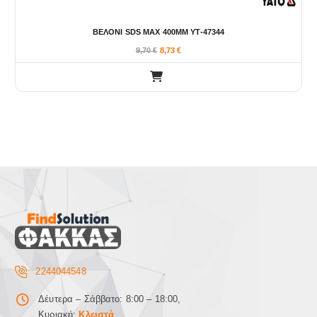
ΒΕΛΟΝΙ SDS MAX 400MM YT-47344
9,70
€
8,73
€
2244044548
Δέυτερα – Σάββατο: 8:00 – 18:00,
Κυριακή:
Κλειστά