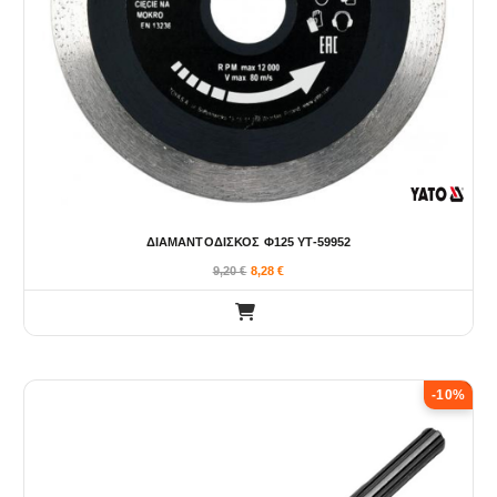
ΔΙΑΜΑΝΤΟΔΙΣΚΟΣ Φ125 YT-59952
9,20
€
8,28
€
-10%