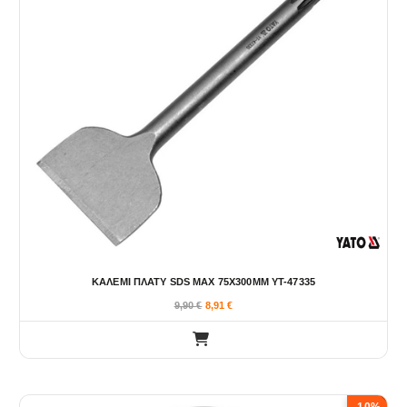
ΚΑΛΕΜΙ ΠΛΑΤΥ SDS MAX 75X300MM YT-47335
9,90
€
8,91
€