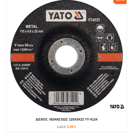
-10%
ΔΙΣΚΟΣ ΛΕΙΑΝΣΕΩΣ 125Χ6Χ22 YT-6124
1,10
€
0,99
€