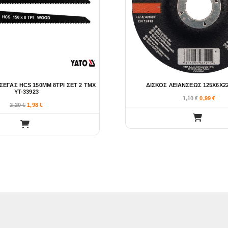
ΕΓΑΣ HCS 150MM 8TPI ΣΕΤ 2 ΤΜΧ
ΔΙΣΚΟΣ ΛΕΙΑΝΣΕΩΣ 125Χ6Χ22
YT-33923
1,10
€
0,99
€
2,20
€
1,98
€