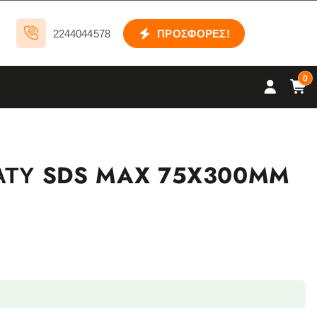
2244044578
ΠΡΟΣΦΟΡΕΣ!
0
ΑΤΥ SDS MAX 75X300MM
0MM YT-47335 ποσότητα