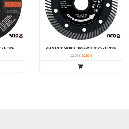
 YT-6124
ΔΙΑΜΑΝΤΟΔΙΣΚΟΣ DRY&WET Φ125 YT-59982
12,00
€
10,80
€