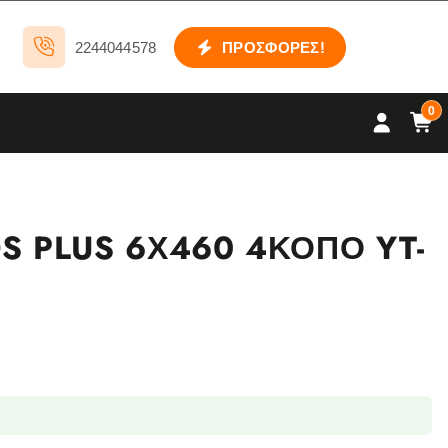
2244044578
ΠΡΟΣΦΟΡΕΣ!
0
S PLUS 6Χ460 4ΚΟΠΟ YT-
ΠΟ YT-41951 ποσότητα