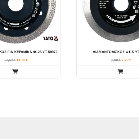
ΟΣ ΓΙΑ ΚΕΡΑΜΙΚΑ Φ125 YT-59972
ΔΙΑΜΑΝΤΟΔΙΣΚΟΣ Φ115 YT
12,50
€
11,25
€
8,00
€
7,20
€