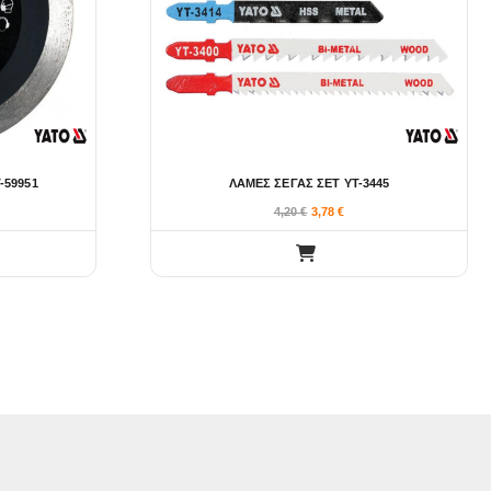
-59951
ΛΑΜΕΣ ΣΕΓΑΣ ΣΕΤ YT-3445
4,20
€
3,78
€