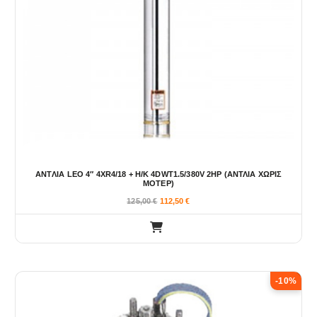
ANTΛIA LEO 4″ 4XR4/18 + H/K 4DWT1.5/380V 2HP (ΑΝΤΛΙΑ ΧΩΡΙΣ
ΜΟΤΕΡ)
125,00
€
112,50
€
-10%