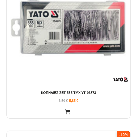
ΚΟΠΗΛΙΕΣ ΣΕΤ 555 ΤΜΧ YT-06873
6,50
€
5,85
€
-10%