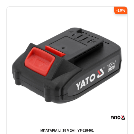
-10%
ΜΠΑΤΑΡΙΑ LI 18 V 2Ah YT-828461