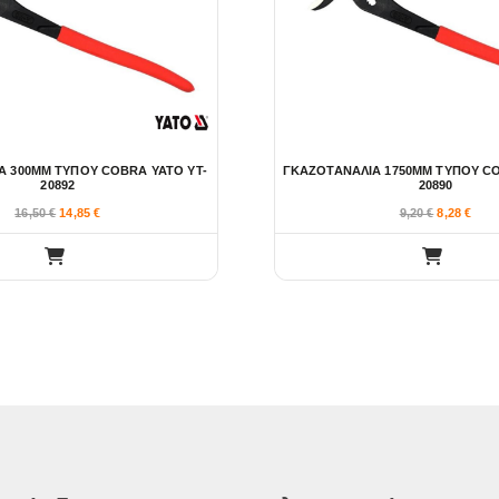
Α 300ΜΜ ΤΥΠΟΥ COBRA YATO YT-
ΓΚΑΖΟΤΑΝΑΛΙΑ 1750ΜΜ ΤΥΠΟΥ CO
20892
20890
16,50
€
14,85
€
9,20
€
8,28
€