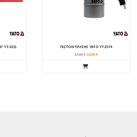
0° YT-2211
ΠΙΣΤΟΛΙ ΠΛΥΣΗΣ YATO YT-2374
14,50
€
13,05
€