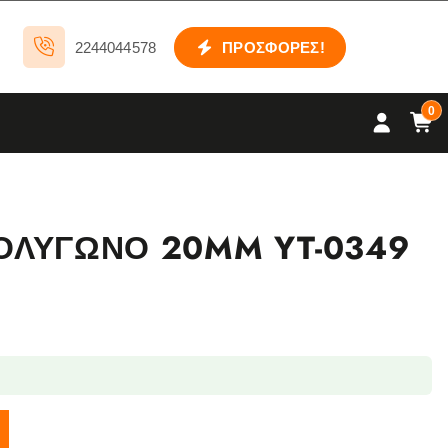
2244044578
ΠΡΟΣΦΟΡΕΣ!
0
ΛΥΓΩΝΟ 20MM YT-0349
349 ποσότητα