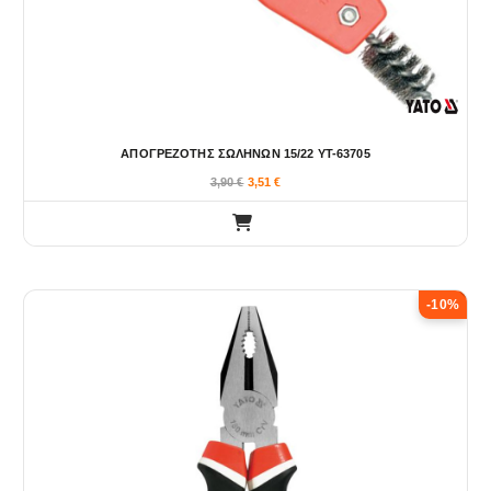
ΑΠΟΓΡΕΖΟΤΗΣ ΣΩΛΗΝΩΝ 15/22 YT-63705
3,90
€
3,51
€
-10%