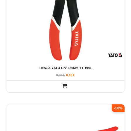
ΠΕΝΣΑ YATO CrV 180MM YT-1941
9,00
€
8,10
€
-10%