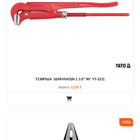
ΤΣΙΜΠΙΔΑ ΥΔΡΑΥΛΙΚΏΝ 1 1/2″ 90° YT-2211
26,50
€
23,85
€
-10%