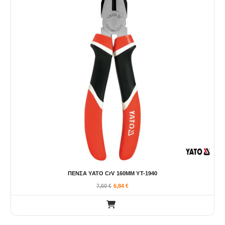
ΠΕΝΣΑ YATO CrV 160MM YT-1940
7,60
€
6,84
€