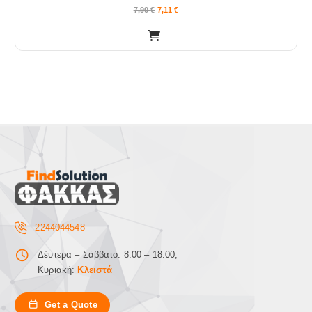
7,90
€
7,11
€
2244044548
Δέυτερα – Σάββατο: 8:00 – 18:00,
Κυριακή:
Κλειστά
Get a Quote