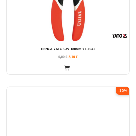
ΠΕΝΣΑ YATO CrV 180MM YT-1941
9,00
€
8,10
€
-10%