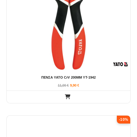
ΠΕΝΣΑ YATO CrV 200MM YT-1942
11,00
€
9,90
€
-10%