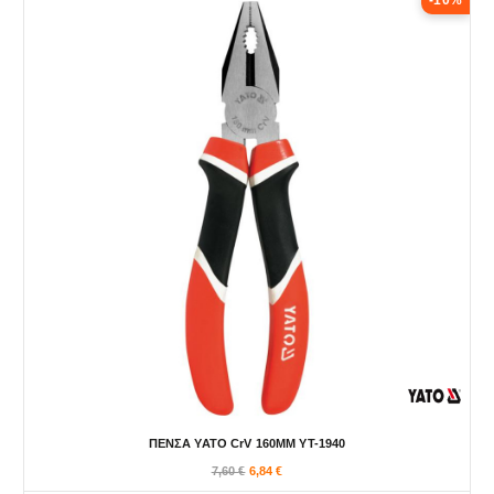
-10%
ΠΕΝΣΑ YATO CrV 160MM YT-1940
7,60
€
6,84
€