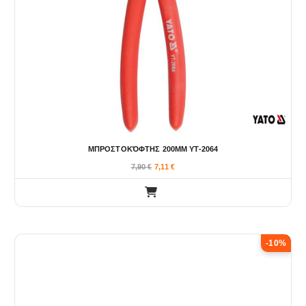
ΜΠΡΟΣΤΟΚΌΦΤΗΣ 200MM YT-2064
7,90
€
7,11
€
-10%