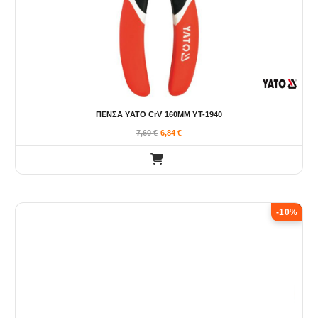
ΠΕΝΣΑ YATO CrV 160MM YT-1940
7,60
€
6,84
€
-10%