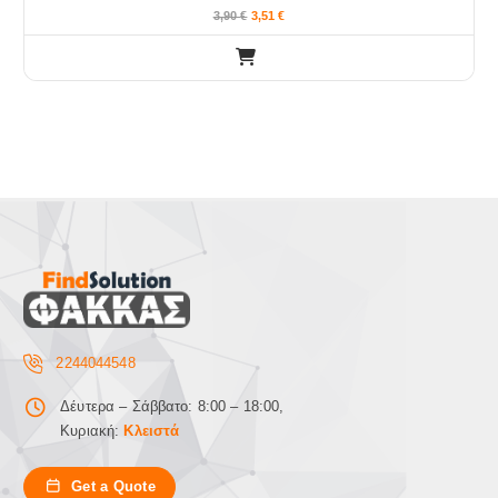
3,90
€
3,51
€
2244044548
Δέυτερα – Σάββατο: 8:00 – 18:00,
Κυριακή:
Κλειστά
Get a Quote