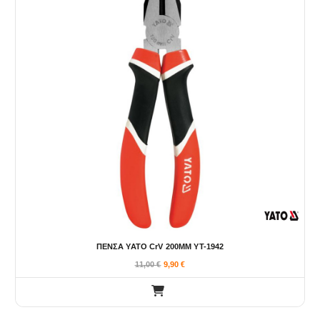
ΠΕΝΣΑ YATO CrV 200MM YT-1942
11,00
€
9,90
€