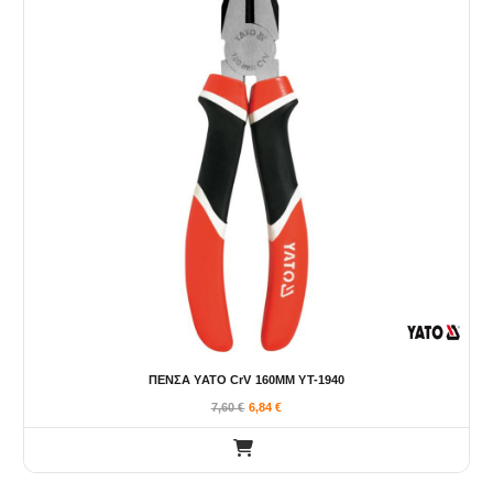
ΠΕΝΣΑ YATO CrV 160MM YT-1940
7,60
€
6,84
€