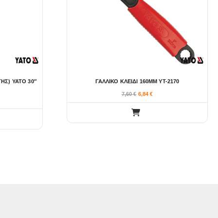
Σ) YATO 30″
ΓΑΛΛΙΚΟ ΚΛΕΙΔΙ 160ΜΜ YT-2170
7,60
€
6,84
€