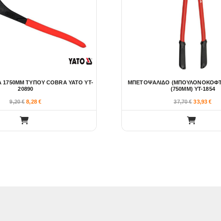
 1750ΜΜ ΤΥΠΟΥ COBRA YATO YT-
ΜΠΕΤΟΨΑΛΙΔΟ (ΜΠΟΥΛΟΝΟΚΟΦΤΗ
20890
(750ΜΜ) YT-1854
9,20
€
8,28
€
37,70
€
33,93
€