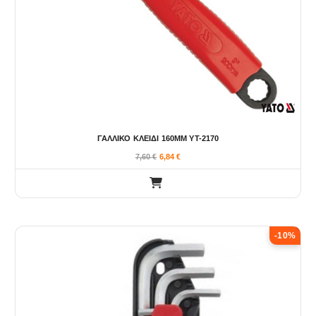
ΓΑΛΛΙΚΟ ΚΛΕΙΔΙ 160ΜΜ YT-2170
7,60
€
6,84
€
-10%