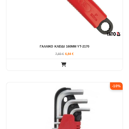
ΓΑΛΛΙΚΟ ΚΛΕΙΔΙ 160ΜΜ YT-2170
7,60
€
6,84
€
-10%