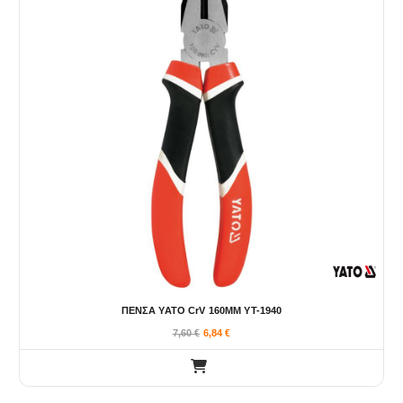
ΠΕΝΣΑ YATO CrV 160MM YT-1940
7,60
€
6,84
€