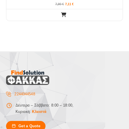
7,90
€
7,11
€
2244044548
Δέυτερα – Σάββατο: 8:00 – 18:00,
Κυριακή:
Κλειστά
Get a Quote