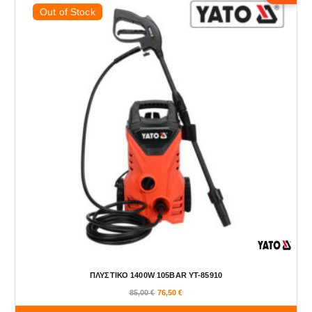
Out of Stock
ΠΛΥΣΤΙΚΟ 1400W 105BAR YT-85910
O
Η
85,00
€
76,50
€
r
τ
i
ρ