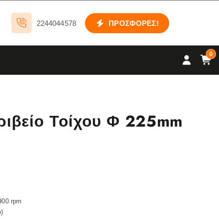
2244044578
ΠΡΟΣΦΟΡΕΣ!
0
ριβείο Τοίχου Φ 225mm
900 rpm
o)