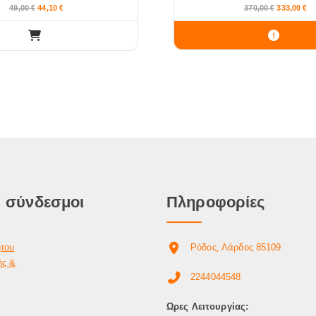
49,00
€
44,10
€
370,00
€
333,00
€
 σύνδεσμοι
Πληροφορίες
ήτου
Ρόδος, Λάρδος 85109
ής &
2244044548
Ωρες Λειτουργίας: