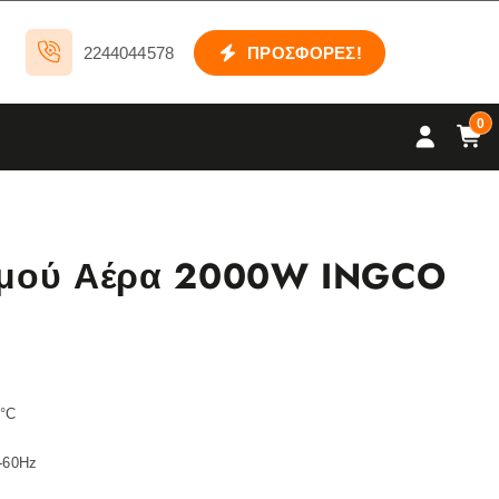
2244044578
ΠΡΟΣΦΟΡΕΣ!
0
ρμού Αέρα 2000W INGCO
0°C
0-60Hz