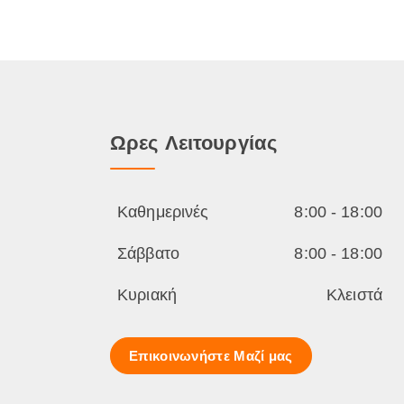
r
τ
i
ι
c
μ
e
ή
w
ε
a
ί
s
ν
:
α
1
ι
9
:
5
1
Ωρες Λειτουργίας
,
6
0
0
0
,
0
€
0
.
Καθημερινές
8:00 - 18:00
€
.
Σάββατο
8:00 - 18:00
Κυριακή
Κλειστά
Επικοινωνήστε Μαζί μας