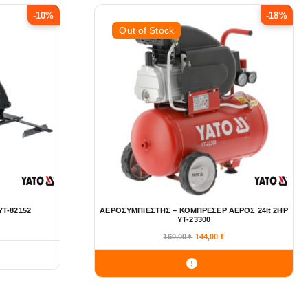
-10%
-18%
Out of Stock
YT-82152
ΑΕΡΟΣΥΜΠΙΕΣΤΗΣ – ΚΟΜΠΡΕΣΕΡ ΑΕΡΟΣ 24lt 2HP
YT-23300
O
Η
160,00
€
144,00
€
r
τ
i
ρ
g
έ
i
χ
n
ο
a
υ
l
σ
p
α