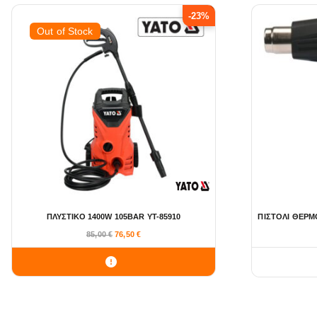
-23%
Out of Stock
ΠΛΥΣΤΙΚΟ 1400W 105BAR YT-85910
ΠΙΣΤΟΛΙ ΘΕΡΜΟ
O
Η
85,00
€
76,50
€
r
τ
i
ρ
g
έ
i
χ
n
ο
a
υ
l
σ
p
α
r
τ