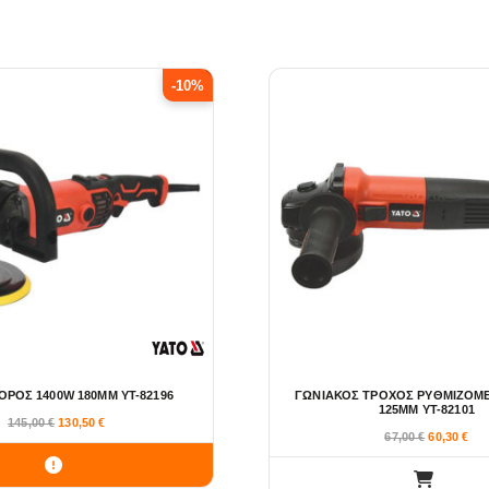
-10%
ΡΟΣ 1400W 180ΜΜ YT-82196
ΓΩΝΙΑΚΟΣ ΤΡΟΧΟΣ ΡΥΘΜΙΖΟΜΕ
125MM YT-82101
145,00
€
130,50
€
67,00
€
60,30
€