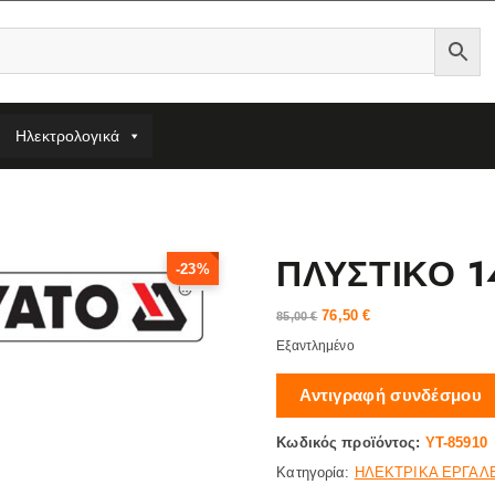
Ηλεκτρολογικά
ΠΛΥΣΤΙΚΟ 1
-23%
76,50
€
O
Η
85,00
€
r
τ
Εξαντλημένο
i
ρ
g
έ
Αντιγραφή συνδέσμου
i
χ
n
ο
a
υ
Κωδικός προϊόντος:
YT-85910
l
σ
Κατηγορία:
ΗΛΕΚΤΡΙΚΑ ΕΡΓΑΛ
p
α
r
τ