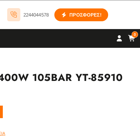
2244044578
ΠΡΟΣΦΟΡΕΣ!
0
400W 105BAR YT-85910
ΕΙΑ