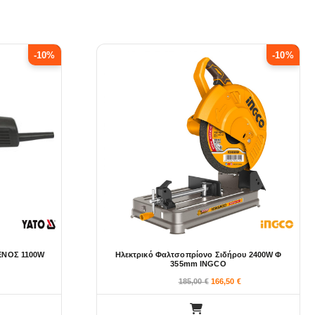
-10%
-10%
ΝΟΣ 1100W
Ηλεκτρικό Φαλτσοπρίονο Σιδήρου 2400W Φ
355mm INGCO
185,00
€
166,50
€