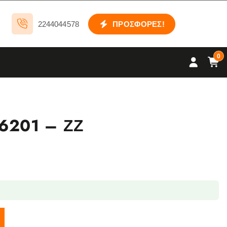
2244044578
ΠΡΟΣΦΟΡΕΣ!
0
6201 – ΖΖ