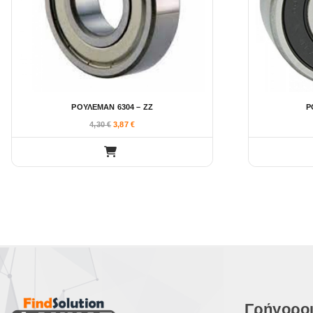
ΡΟΥΛΕΜΑΝ 6304 – ΖΖ
Ρ
4,30
€
3,87
€
Γρήγοροι