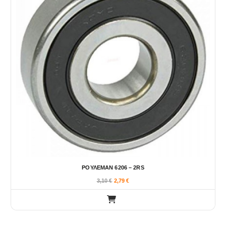
ΡΟΥΛΕΜΑΝ 6206 – 2RS
3,10
€
2,79
€