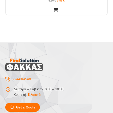
4,30
€
3,87
€
2244044548
Δέυτερα – Σάββατο: 8:00 – 18:00,
Κυριακή:
Κλειστά
Get a Quote