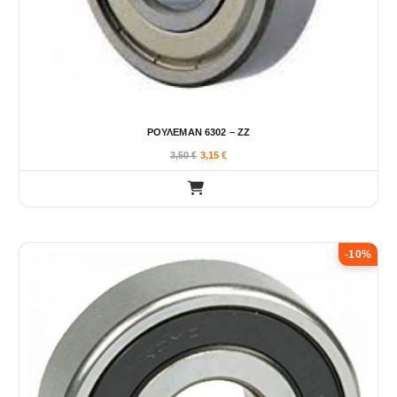
ΡΟΥΛΕΜΑΝ 6302 – ΖΖ
3,50
€
3,15
€
-10%