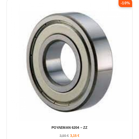
-10%
ΡΟΥΛΕΜΑΝ 6204 – ΖΖ
3,50
€
3,15
€