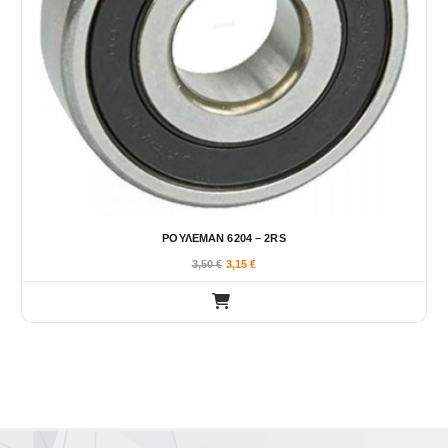
ΡΟΥΛΕΜΑΝ 6204 – 2RS
3,50
€
3,15
€