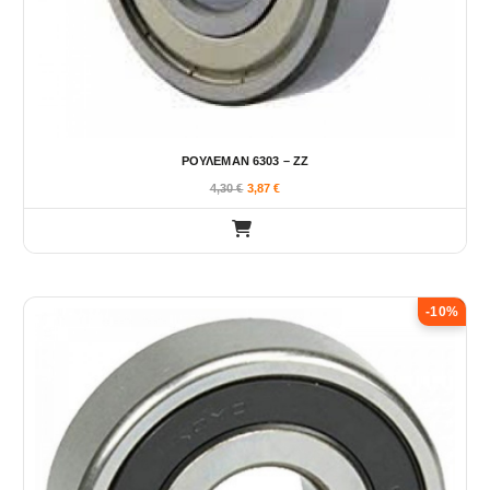
ΡΟΥΛΕΜΑΝ 6303 – ΖΖ
4,30
€
3,87
€
-10%