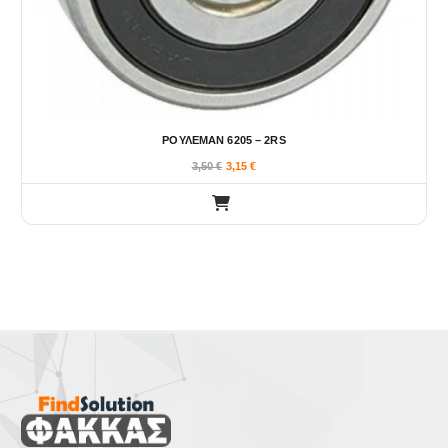
ΡΟΥΛΕΜΑΝ 6205 – 2RS
3,50
€
3,15
€