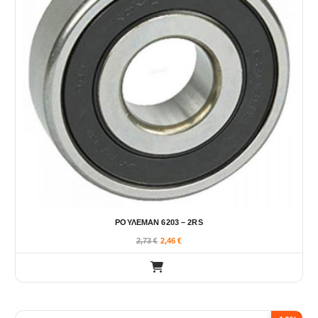
ΡΟΥΛΕΜΑΝ 6203 – 2RS
2,73
€
2,46
€