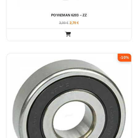
ΡΟΥΛΕΜΑΝ 6203 – ΖΖ
3,00
€
2,70
€
-10%