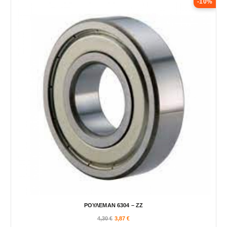
-10%
ΡΟΥΛΕΜΑΝ 6304 – ΖΖ
4,30
€
3,87
€