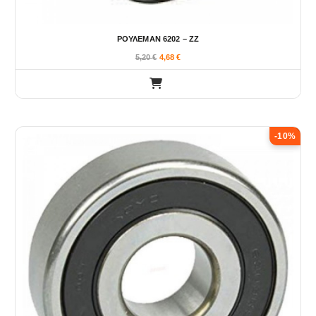
ΡΟΥΛΕΜΑΝ 6202 – ΖΖ
5,20
€
4,68
€
-10%