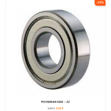
-10%
ΡΟΥΛΕΜΑΝ 6302 – ΖΖ
3,50
€
3,15
€