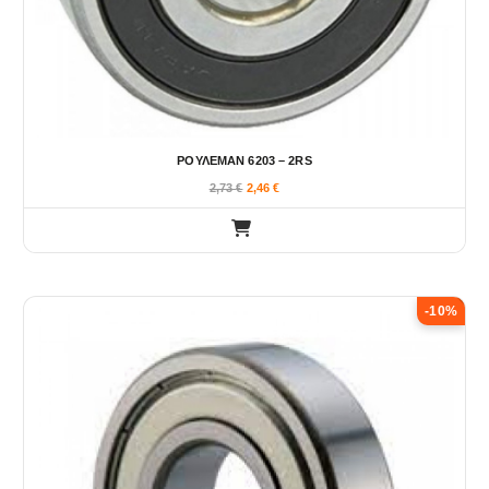
ΡΟΥΛΕΜΑΝ 6203 – 2RS
2,73
€
2,46
€
-10%