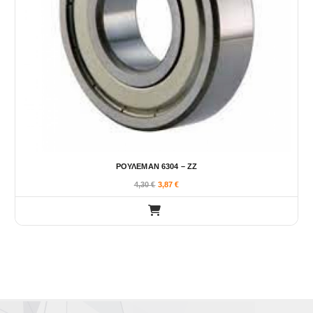
ΡΟΥΛΕΜΑΝ 6304 – ΖΖ
4,30
€
3,87
€