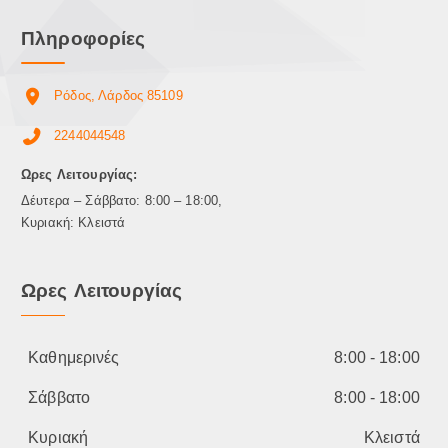
ρ
Πληροφορίες
α
λ
λ
Ρόδος, Λάρδος 85109
α
γ
2244044548
έ
ς
Ωρες Λειτουργίας:
.
Δέυτερα – Σάββατο: 8:00 – 18:00,
Ο
Κυριακή: Κλειστά
ι
ε
π
Ωρες Λειτουργίας
ι
λ
ο
Καθημερινές
8:00 - 18:00
γ
έ
Σάββατο
8:00 - 18:00
ς
μ
Κυριακή
Κλειστά