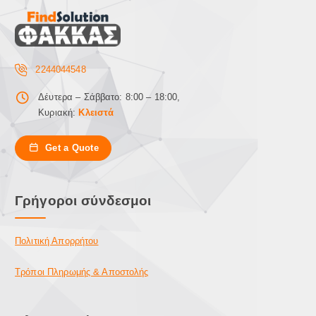
τ
ο
ς
2244044548
Δέυτερα – Σάββατο: 8:00 – 18:00,
Κυριακή:
Κλειστά
Get a Quote
Γρήγοροι σύνδεσμοι
Πολιτική Απορρήτου
Τρόποι Πληρωμής & Αποστολής