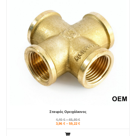
Σταυρός Ορειχάλκινος
P
4,40
€
–
65,80
€
r
P
3,96
€
–
59,22
€
i
r
c
i
e
c