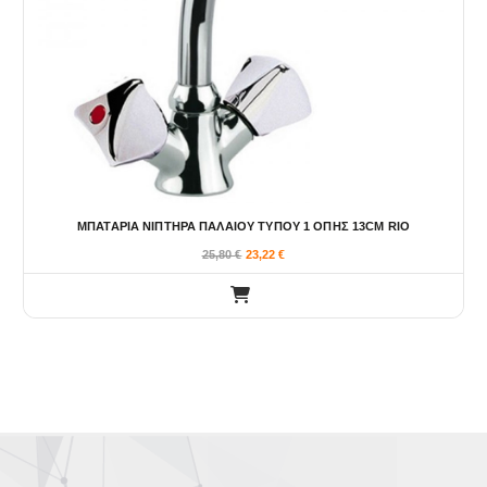
ο
ύ
ν
σ
τ
η
σ
ε
λ
ί
ΜΠΑΤΑΡΙΑ ΝΙΠΤΗΡΑ ΠΑΛΑΙΟΥ ΤΥΠΟΥ 1 ΟΠΗΣ 13CM RIO
δ
25,80
€
23,22
€
α
τ
ο
υ
π
ρ
ο
ϊ
ό
ν