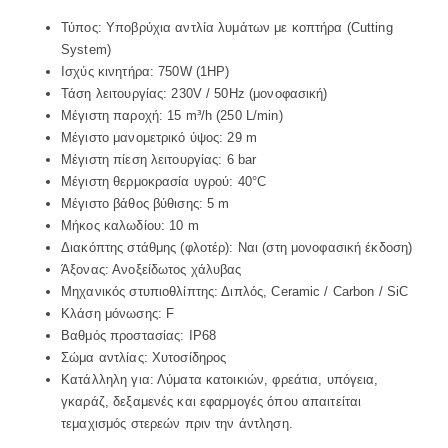
Τύπος: Υποβρύχια αντλία λυμάτων με κοπτήρα (Cutting
System)
Ισχύς κινητήρα: 750W (1HP)
Τάση λειτουργίας: 230V / 50Hz (μονοφασική)
Μέγιστη παροχή: 15 m³/h (250 L/min)
Μέγιστο μανομετρικό ύψος: 29 m
Μέγιστη πίεση λειτουργίας: 6 bar
Μέγιστη θερμοκρασία υγρού: 40°C
Μέγιστο βάθος βύθισης: 5 m
Μήκος καλωδίου: 10 m
Διακόπτης στάθμης (φλοτέρ): Ναι (στη μονοφασική έκδοση)
Άξονας: Ανοξείδωτος χάλυβας
Μηχανικός στυπιοθλίπτης: Διπλός, Ceramic / Carbon / SiC
Κλάση μόνωσης: F
Βαθμός προστασίας: IP68
Σώμα αντλίας: Χυτοσίδηρος
Κατάλληλη για: Λύματα κατοικιών, φρεάτια, υπόγεια,
γκαράζ, δεξαμενές και εφαρμογές όπου απαιτείται
τεμαχισμός στερεών πριν την άντληση.