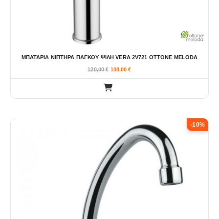
λ
ο
γ
έ
ς
ΜΠΑΤΑΡΙΑ ΝΙΠΤΗΡΑ ΠΑΓΚΟΥ ΨΙΛΗ VERA 2V721 OTTONE MELODA
μ
120,00
€
108,00
€
π
ο
ρ
ο
ύ
ν
-10%
ν
α
ε
π
ι
λ
ε
γ