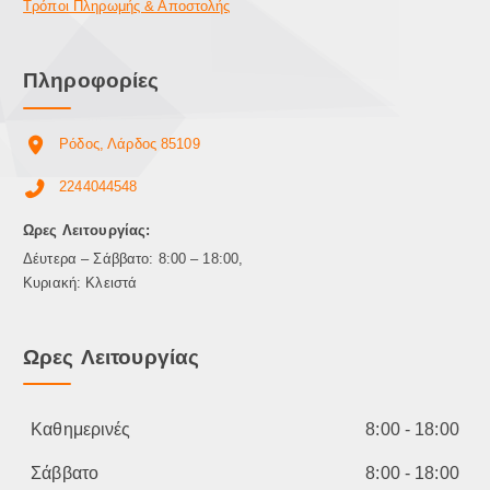
ο
π
Τρόποι Πληρωμής & Αποστολής
ύ
α
ν
ρ
ν
Πληροφορίες
α
α
λ
ε
λ
Ρόδος, Λάρδος 85109
π
α
ι
γ
2244044548
λ
έ
ε
ς
Ωρες Λειτουργίας:
γ
.
Δέυτερα – Σάββατο: 8:00 – 18:00,
ο
Ο
Κυριακή: Κλειστά
ύ
ι
ν
ε
σ
π
Ωρες Λειτουργίας
τ
ι
η
λ
σ
ο
Καθημερινές
8:00 - 18:00
ε
γ
λ
έ
Σάββατο
8:00 - 18:00
ί
ς