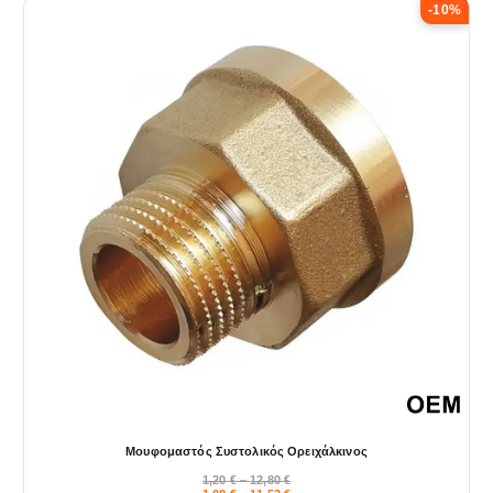
-10%
Μουφομαστός Συστολικός Ορειχάλκινος
P
1,20
€
–
12,80
€
r
P