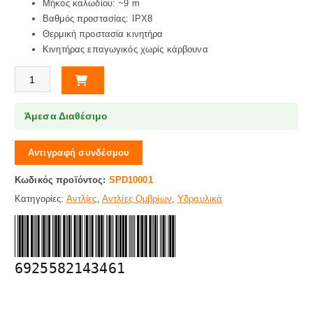
Μήκος καλωδίου: ~9 m
Βαθμός προστασίας: IPX8
Θερμική προστασία κινητήρα
Κινητήρας επαγωγικός χωρίς κάρβουνα
Αντλία Υποβρύχια Νερού - Ακάθαρτων 1000w INGCO ποσότητα
Άμεσα Διαθέσιμο
Αντιγραφή συνδέσμου
Κωδικός προϊόντος:
SPD10001
Κατηγορίες:
Αντλίες
,
Αντλίες Ομβρίων
,
Υδραυλικά
6925582143461