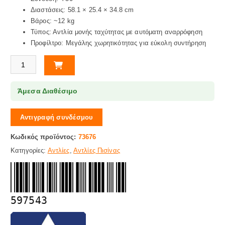
Διαστάσεις: 58.1 × 25.4 × 34.8 cm
Βάρος: ~12 kg
Τύπος: Αντλία μονής ταχύτητας με αυτόματη αναρρόφηση
Προφίλτρο: Μεγάλης χωρητικότητας για εύκολη συντήρηση
Αντλία Πισίνας Verdon ES 0,5HP - 1Φ 230V, 430W, 9m3/h Astral Pool 
Άμεσα Διαθέσιμο
Αντιγραφή συνδέσμου
Κωδικός προϊόντος:
73676
Κατηγορίες:
Αντλίες
,
Αντλίες Πισίνας
597543