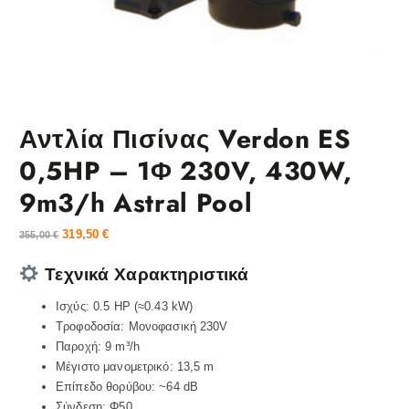
Αντλία Πισίνας Verdon ES
0,5HP – 1Φ 230V, 430W,
9m3/h Astral Pool
319,50
€
355,00
€
Τεχνικά Χαρακτηριστικά
Ισχύς: 0.5 HP (≈0.43 kW)
Τροφοδοσία: Μονοφασική 230V
Παροχή: 9 m³/h
Μέγιστο μανομετρικό: 13,5 m
Επίπεδο θορύβου: ~64 dB
Σύνδεση: Φ50