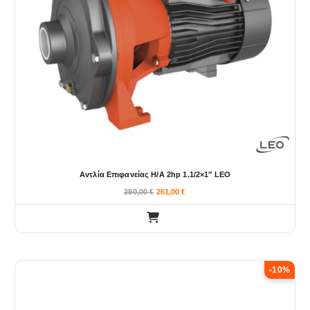
Αντλία Επιφανείας H/A 2hp 1.1/2×1″ LEO
290,00
€
261,00
€
-10%