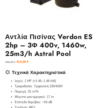
Αντλία Πισίνας Verdon ES
2hp – 3Φ 400v, 1460w,
25m3/h Astral Pool
414,00
€
460,00
€
Τεχνικά Χαρακτηριστικά
Ισχύς: 2 HP (≈1.46–1.48 kW)
Τροφοδοσία: Τριφασική 230/400V
Παροχή: 25 m³/h
Μέγιστο μανομετρικό: 17 m
Επίπεδο θορύβου: ~66 dB
Σύνδεση: Φ63