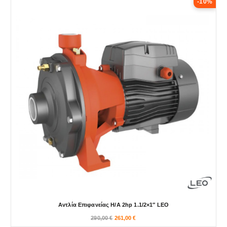
-10%
Αντλία Επιφανείας H/A 2hp 1.1/2×1″ LEO
290,00
€
261,00
€