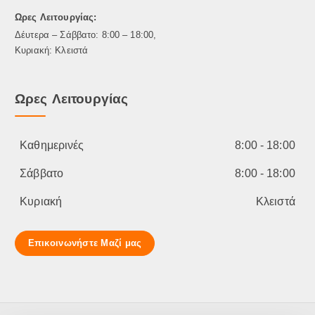
ο
λ
ς
Ωρες Λειτουργίας:
ε
γ
Δέυτερα – Σάββατο: 8:00 – 18:00,
ο
Κυριακή: Κλειστά
ύ
ν
Ωρες Λειτουργίας
σ
τ
η
σ
Καθημερινές
8:00 - 18:00
ε
λ
Σάββατο
8:00 - 18:00
ί
Κυριακή
Κλειστά
δ
α
τ
Επικοινωνήστε Μαζί μας
ο
υ
π
ρ
ο