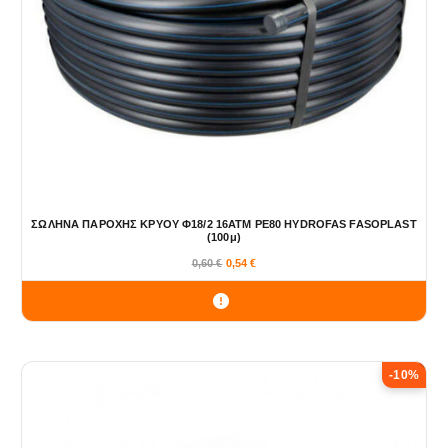
ΣΩΛΗΝΑ ΠΑΡΟΧΗΣ ΚΡΥΟΥ Φ18/2 16ΑΤΜ ΡΕ80 HYDROFAS FASOPLAST
(100μ)
0,60
€
0,54
€
-10%