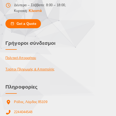
ν
ε
Δέυτερα – Σάββατο: 8:00 – 18:00,
σ
π
Κυριακή:
Κλειστά
τ
ι
η
λ
Get a Quote
σ
ο
ε
γ
λ
έ
Γρήγοροι σύνδεσμοι
ί
ς
δ
μ
α
π
Πολιτική Απορρήτου
τ
ο
ο
ρ
Τρόποι Πληρωμής & Αποστολής
υ
ο
π
ύ
ρ
ν
Πληροφορίες
ο
ν
ϊ
α
ό
ε
Ρόδος, Λάρδος 85109
ν
π
τ
ι
2244044548