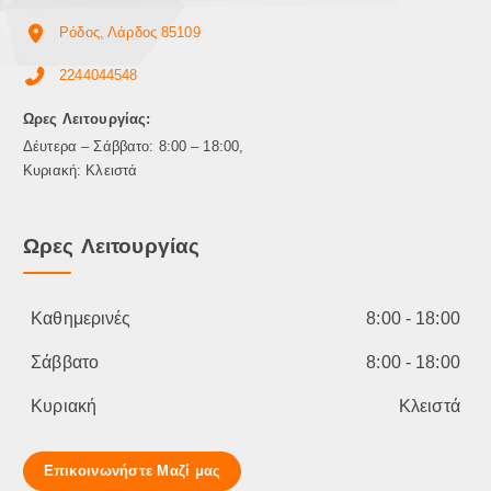
ε
Ρόδος, Λάρδος 85109
π
ι
2244044548
λ
ε
Ωρες Λειτουργίας:
γ
Δέυτερα – Σάββατο: 8:00 – 18:00,
ο
Κυριακή: Κλειστά
ύ
ν
σ
Ωρες Λειτουργίας
τ
η
σ
Καθημερινές
8:00 - 18:00
ε
λ
Σάββατο
8:00 - 18:00
ί
δ
Κυριακή
Κλειστά
α
τ
ο
Επικοινωνήστε Μαζί μας