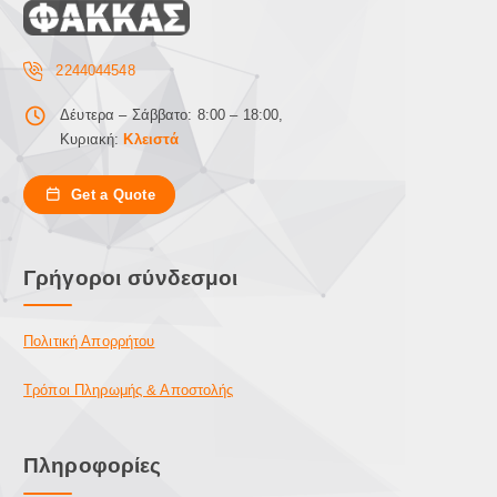
.
Ο
ι
2244044548
ε
Δέυτερα – Σάββατο: 8:00 – 18:00,
π
Κυριακή:
Κλειστά
ι
λ
ο
Get a Quote
γ
έ
ς
Γρήγοροι σύνδεσμοι
μ
π
ο
Πολιτική Απορρήτου
ρ
ο
Τρόποι Πληρωμής & Αποστολής
ύ
ν
ν
Πληροφορίες
α