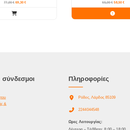
77,00
€
69,30
€
65,00
€
58,50
€
 σύνδεσμοι
Πληροφορίες
ήτου
Ρόδος, Λάρδος 85109
ής &
2244044548
Ωρες Λειτουργίας:
Δέυτερα – Σάββατο: 8:00 – 18:00,