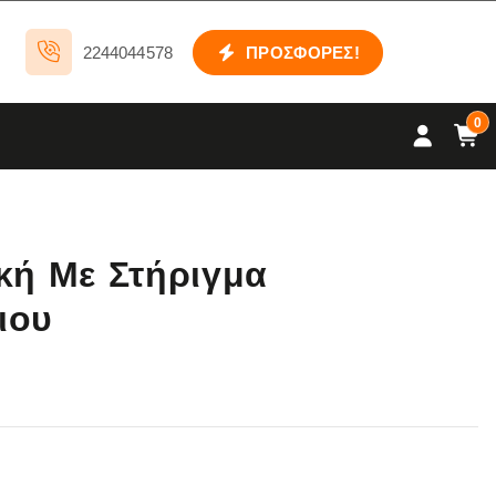
2244044578
ΠΡΟΣΦΟΡΕΣ!
0
κή Με Στήριγμα
ιου