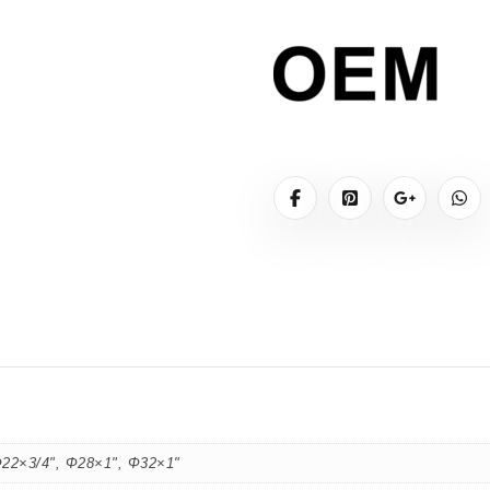
,
1
5
€
Φ22×3/4", Φ28×1", Φ32×1"