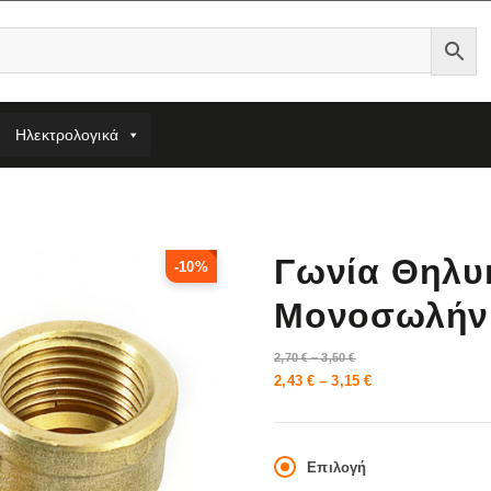
Ηλεκτρολογικά
Γωνία Θηλυ
-10%
Μονοσωλήν
P
2,70
€
–
3,50
€
r
P
2,43
€
–
3,15
€
i
r
c
i
e
c
r
Επιλογή
a
e