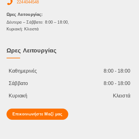
ι
2244044548
λ
Ωρες Λειτουργίας:
ε
γ
Δέυτερα – Σάββατο: 8:00 – 18:00,
ο
Κυριακή: Κλειστά
ύ
ν
Ωρες Λειτουργίας
σ
τ
η
σ
Καθημερινές
8:00 - 18:00
ε
λ
Σάββατο
8:00 - 18:00
ί
Κυριακή
Κλειστά
δ
α
τ
Επικοινωνήστε Μαζί μας
ο
υ
π
ρ