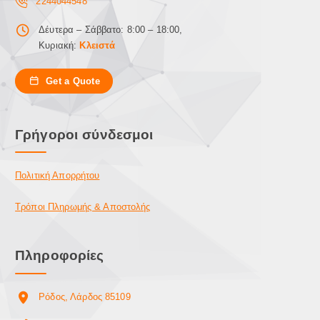
2244044548
ι
ε
Δέυτερα – Σάββατο: 8:00 – 18:00,
π
Κυριακή:
Κλειστά
ι
λ
Get a Quote
ο
γ
έ
Γρήγοροι σύνδεσμοι
ς
μ
π
Πολιτική Απορρήτου
ο
ρ
Τρόποι Πληρωμής & Αποστολής
ο
ύ
ν
Πληροφορίες
ν
α
ε
Ρόδος, Λάρδος 85109
π