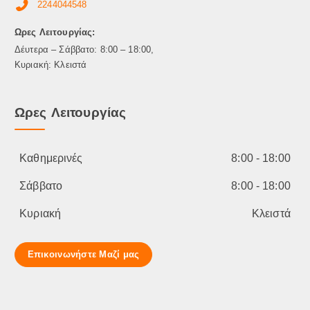
τ
ι
2244044548
ο
λ
ς
Ωρες Λειτουργίας:
ε
γ
Δέυτερα – Σάββατο: 8:00 – 18:00,
ο
Κυριακή: Κλειστά
ύ
ν
Ωρες Λειτουργίας
σ
τ
η
σ
Καθημερινές
8:00 - 18:00
ε
λ
Σάββατο
8:00 - 18:00
ί
Κυριακή
Κλειστά
δ
α
τ
Επικοινωνήστε Μαζί μας
ο
υ
π
ρ