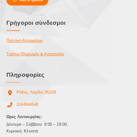
ε
λ
λ
λ
ί
α
Γρήγοροι σύνδεσμοι
δ
π
α
λ
τ
έ
Πολιτική Απορρήτου
ο
ς
υ
π
Τρόποι Πληρωμής & Αποστολής
π
α
ρ
ρ
ο
Πληροφορίες
α
ϊ
λ
ό
λ
ν
Ρόδος, Λάρδος 85109
α
τ
γ
2244044548
ο
έ
ς
ς
Ωρες Λειτουργίας:
.
Δέυτερα – Σάββατο: 8:00 – 18:00,
Ο
Κυριακή: Κλειστά
ι