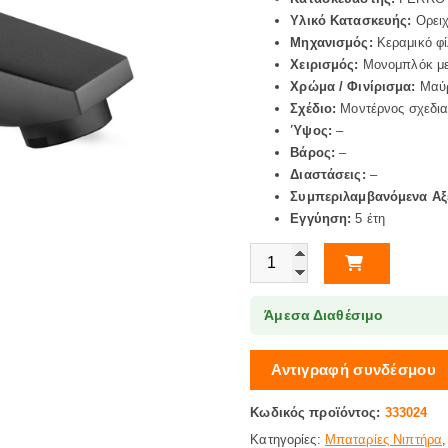
Υλικό Κατασκευής:
Ορει
Μηχανισμός:
Κεραμικό φί
Χειρισμός:
Μονομπλόκ με
Χρώμα / Φινίρισμα:
Μαύ
Σχέδιο:
Μοντέρνος σχεδια
Ύψος:
–
Βάρος:
–
Διαστάσεις:
–
Συμπεριλαμβανόμενα Α
Εγγύηση:
5 έτη
ΜΠΑΤΑΡΙΑ ΝΙΠΤΗΡΑ ΜΑΥΡΗ RI
Άμεσα Διαθέσιμο
Αντιγραφή συνδέσμου
Κωδικός προϊόντος:
333024
Κατηγορίες:
Μπαταρίες Νιπτήρα