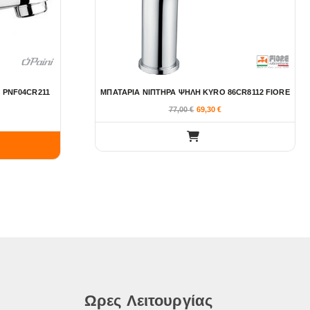
 PNF04CR211
ΜΠΑΤΑΡΙΑ ΝΙΠΤΗΡΑ ΨΗΛΗ KYRO 86CR8112 FIORE
77,00
€
69,30
€
Ωρες Λειτουργίας