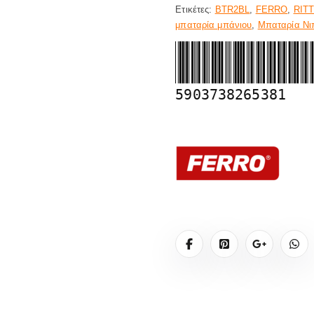
Ετικέτες:
BTR2BL
,
FERRO
,
RIT
μπαταρία μπάνιου
,
Μπαταρία Νι
5903738265381