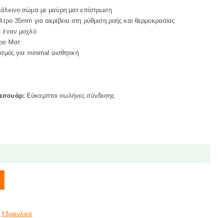
χάλκινο σώμα με μαύρη ματ επίστρωση
λτρο 35mm για ακρίβεια στη ρύθμιση ροής και θερμοκρασίας
 έναν μοχλό
ρο Ματ
σμός για minimal αισθητική
ξεσουάρ:
Εύκαμπτοι σωλήνες σύνδεσης
TTO BTR2BL FERRO ποσότητα
,
Υδραυλικά