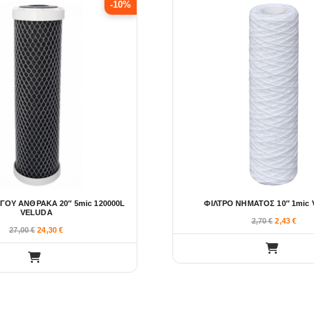
-10%
ΓΟΥ ΑΝΘΡΑΚΑ 20″ 5mic 120000L
ΦΙΛΤΡΟ ΝΗΜΑΤΟΣ 10″ 1mic
VELUDA
2,70
€
2,43
€
27,00
€
24,30
€