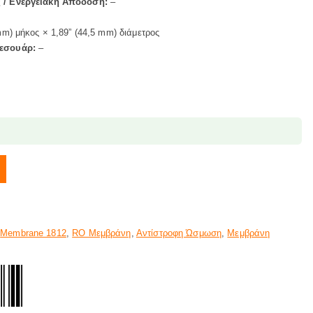
 / Ενεργειακή Απόδοση:
–
mm) μήκος × 1,89” (44,5 mm) διάμετρος
ξεσουάρ:
–
GPD ποσότητα
,
Membrane 1812
,
RO Μεμβράνη
,
Αντίστροφη Ώσμωση
,
Μεμβράνη