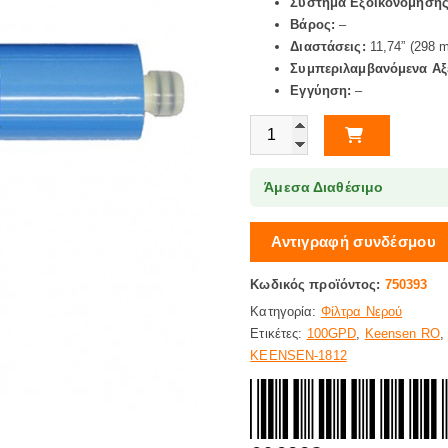
Σύστημα Εξοικονόμησης
Βάρος:
–
Διαστάσεις:
11,74” (298 
Συμπεριλαμβανόμενα Α
Εγγύηση:
–
ΜΕΜΒΡΑΝΗ KEENSEN-1812 100
Άμεσα Διαθέσιμο
Αντιγραφή συνδέσμου
Κωδικός προϊόντος:
750393
Κατηγορία:
Φίλτρα Νερού
Ετικέτες:
100GPD
,
Keensen RO
KEENSEN-1812