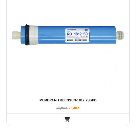
ΜΕΜΒΡΑΝΗ KEENSEN-1812 75GPD
26,00
€
23,40
€